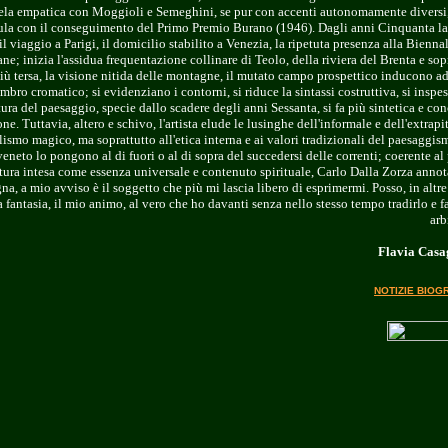
tela empatica con Moggioli e Semeghini, se pur con accenti autonomamente diversi,
ula con il conseguimento del Primo Premio Burano (1946). Dagli anni Cinquanta la
l viaggio a Parigi, il domicilio stabilito a Venezia, la ripetuta presenza alla Biennal
e; inizia l'assidua frequentazione collinare di Teolo, della riviera del Brenta e sop
 più tersa, la visione nitida delle montagne, il mutato campo prospettico inducono a
mbro cromatico; si evidenziano i contorni, si riduce la sintassi costruttiva, si inspes
tura del paesaggio, specie dallo scadere degli anni Sessanta, si fa più sintetica e con
one. Tuttavia, altero e schivo, l'artista elude le lusinghe dell'informale e dell'extrapit
alismo magico, ma soprattutto all'etica interna e ai valori tradizionali del paesaggis
neto lo pongono al di fuori o al di sopra del succedersi delle correnti; coerente al
tura intesa come essenza universale e contenuto spirituale, Carlo Dalla Zorza annota
a, a mio avviso è il soggetto che più mi lascia libero di esprimermi. Posso, in altre
 fantasia, il mio animo, al vero che ho davanti senza nello stesso tempo tradirlo e f
arb
Flavia Cas
NOTIZIE BIOG