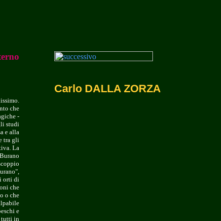
terno
Carlo DALLA ZORZA
lissimo.
anto che
agiche -
li studi
a e alla
 tra gli
tiva. La
i Burano
 scoppio
Burano",
 orti di
ioni che
po o che
alpabile
beschi e
tutti in