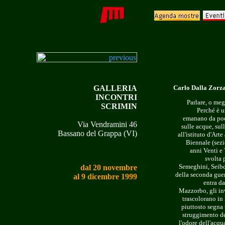
GALLERIA
Carlo Dalla Zorza
INCONTRI
Parlare, o meg
SCRIMIN
Perché è u
emanano da poes
Via Vendramini 46
sulle acque, sul
Bassano del Grappa (VI)
all'istituto d'Art
Biennale (sezi
anni Venti e 
svolta 
Semeghini, Seibc
dal 20 novembre
della seconda guer
al 9 dicembre 1999
entra da
Mazzorbo, gli inv
trascolorano in
piuttosto segna 
struggimento del
l'odore dell'acqua