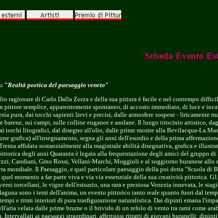
Scheda Evento Es
: "
Realtà poetica del paesaggio veneto
"
lio ragionare di Carlo Dalla Zorza e della sua pittura è facile e nel contempo diffici
n pittore semplice, apparentemente spontaneo, di accosto immediato, di luce e inc
ia pura, dai tocchi sapienti lievi e precisi, dalle atmosfere sospese - liricamente m
le barene, sui campi, sulle colline euganee e asolane. Il lungo tirocinio artistico, dag
e ai torchi litografici, dal disegno all'olio, dalle prime mostre alla Bevilacqua-La Mas
one grafica) all'insegnamento, segna gli anni dell'esordio e della prima affermazione
Trenta affidata sostanzialmente alla magistrale abilità disegnativa, grafica e illustra
pittorica degli anni Quaranta è legata alla frequentazione degli amici del gruppo d
zzi, Candiani, Gino Rossi, Vellani-Marchi, Moggioli e al soggiorno buranese allo
ra mondiale. Il Paesaggio, e quel particolare paesaggio della poi detta "Scuola di 
 quel momento a far parte viva e via via essenziale della sua creatività pittorica. G1i
erni torcellani, le vigne dell'estuario, una rara e preziosa Venezia innevata, le stag
 laguna sono i temi dell'anima, un evento pittorico tanto reale quanto fuori dal tem
tempi e ritmi interiori di pura trasfigurazione naturalistica. Dai dipinti emana l'imp
l'aria velata dalle prime brume o il brivido di un refolo di vento tra rami come ara
. Intervallati ai paesaggi straordinari, affettuosi ritratti di giovani buranelli: dipinti 