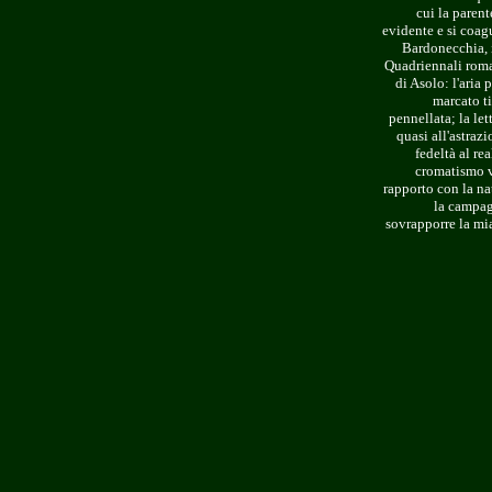
cui la paren
evidente e si coag
Bardonecchia, i
Quadriennali roman
di Asolo: l'aria
marcato ti
pennellata; la let
quasi all'astrazi
fedeltà al re
cromatismo ve
rapporto con la na
la campagn
sovrapporre la mia