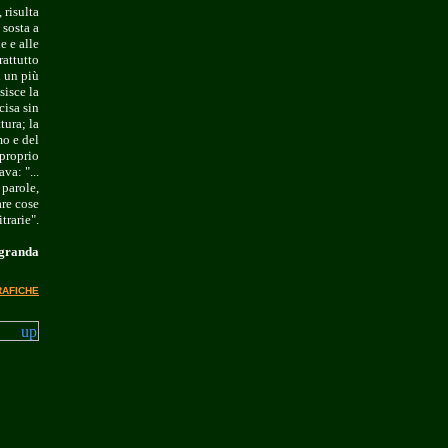
 risulta
 sosta a
e e alle
rattutto
d un più
sisce la
cisa sin
tura; la
mo e del
 proprio
va: "...
 parole,
are cose
itrarie".
agranda
RAFICHE