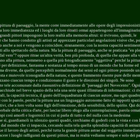
pittura di paesaggio, la mente corre immediatamente alle opere degli impressionisti,
la loro immediatezza ed i luoghi da loro ritratti ormai appartengono all'immaginari
 grandi pittori impongono la loro realtà alla memoria altrui: si rivivono, quindi, le
e che hanno condotto gli artisti ad apprezzare particolari angolazioni visive che, po
o anche a noi e vengono a coincidere, stranamente, con la nostra capacità sentiment
 allo spettacolo della natura. Ma la pittura di paesaggio, anche se praticata "en ple
"dal vero"? oppure ritrae un'altra verità, ben più profonda, di quella che appare alla 
no alla pittura, nemmeno a quella più fotograficamente "oggettiva" perché la pittur
é per definizione, fantasma e sostanza al tempo stesso di un mondo che ha forme ed
 ma diverse, da quelle percepibili normalmente dai sensi ed ogni pittore possiede un
sta e mutevole iconografia della natura; e questo frammento risente pure delle mem
izzano ciascun tempo e condizionano il gusto e le direzioni dei singoli. Ne sono
te tele accomunate dalla riassuntiva definizione di "paesaggi del Novecento". Ogn
acchiude nel breve spazio della tela una serie quasi illimitata di informazioni: ci ri
ali, la capacità tecnica, il gusto dell'inquadratura di ciascun autore, ma ogni quadr
e con le parole, perché la pittura usa un linguaggio autonomo fatto di rapporti spazi
ivi, che a loro volta sono figli dell'emozione, della sensibilità, dello spirito. Qui 
 verbale della critica d'arte, per lasciar libero sfogo alla contemplazione, parola ormai
mpi così amorfi e logorroici in cui si parla di tutto e del nulla con la medesima
e sì, guardiamoli in silenzio questi quadri, cerchiamo di goderli con la vista e con 
i dal mondo che ci impaccia, cercando sulla tela quella splendida capacità di astraz
e il lavoro degli artisti, perché tutta la grande pittura astrae dal soggetto immediat
cere i luoghi raffigurati da questi pittori, ma in realtà vediamo sempre e solo dei p