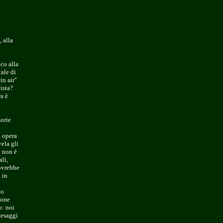
 alla
o
co alla
ale di
in air"
vista?
a è
orie
i opera
vela gli
o non è
ali,
dovrebbe
 in
lo
ione
o: noi
aesaggi