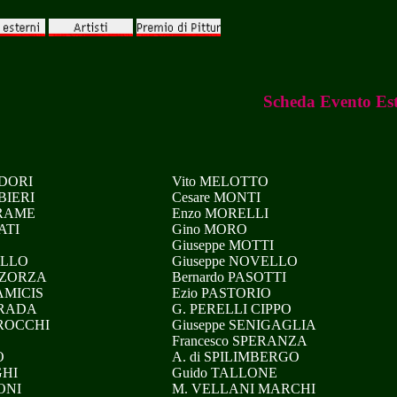
Scheda Evento Es
ADORI
Vito MELOTTO
BIERI
Cesare MONTI
TRAME
Enzo MORELLI
ATI
Gino MORO
Giuseppe MOTTI
ELLO
Giuseppe NOVELLO
 ZORZA
Bernardo PASOTTI
 AMICIS
Ezio PASTORIO
 GRADA
G. PERELLI CIPPO
 ROCCHI
Giuseppe SENIGAGLIA
Francesco SPERANZA
O
A. di SPILIMBERGO
GHI
Guido TALLONE
ONI
M. VELLANI MARCHI