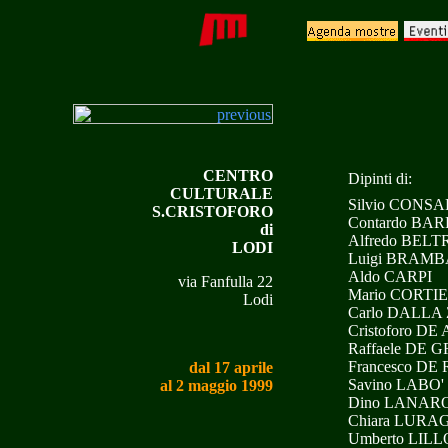
CENTRO
Dipinti di:
CULTURALE
Silvio CONS
S.CRISTOFORO
Contardo BAR
di
Alfredo BEL
LODI
Luigi BRAMB
Aldo CARPI
via Fanfulla 22
Mario CORTI
Lodi
Carlo DALLA
Cristoforo DE
Raffaele DE
Francesco DE
dal 17 aprile
Savino LABO'
al 2 maggio 1999
Dino LANAR
Chiara LURA
Umberto LILL