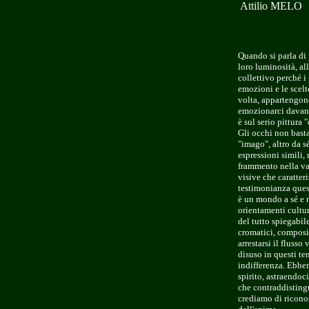
Attilio MELO
Quando si parla di 
loro luminosità, al
collettivo perché i
emozioni e le scelt
volta, appartengon
emozionarci davanti
è sul serio pittura 
Gli occhi non basta
"imago", altro da s
espressioni simili,
frammento nella va
visive che caratter
testimonianza ques
è un mondo a sé e r
orientamenti cultur
del tutto spiegabil
cromatici, composit
arrestarsi il flusso
disuso in questi te
indifferenza. Ebben
spirito, astraendoc
che contraddistingu
crediamo di riconos