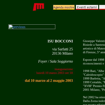
ISU BOCCONI
Giuseppe Valenti
Risiede a Santera
artistico di Mater
via Sarfatti 25
di Firenze, 5° an
20136 Milano
Espone dal 1998 
Foyer / Sala Soggiorno
riconoscimenti e 
inaugurazione
1998 Bari, "Albe 
lunedì 10 marzo 2003 ore 18
"Caleidoscopio" -
1999 Barletta, "Ar
dal 10 marzo al 2 maggio 2003
1999 Certaldo, "P
"XVIII" Premio F
2001 Milano, "Pr
Nel 2002 ha otten
Dalla Zorza indet
sua quarta edizion