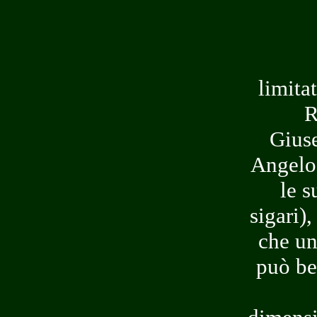
limita
R
Giuse
Angelo
le s
sigari)
che un
può be