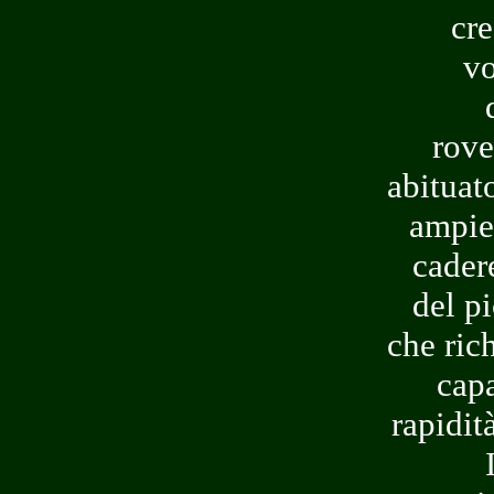
cre
vo
rove
abituat
ampie
cadere
del p
che ric
capa
rapidit