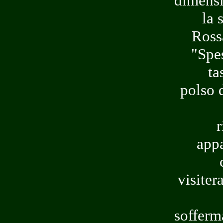
dimensi
la 
Ross
"Spes
ta
polso d
r
appa
visiter
sofferm