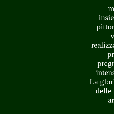
m
insi
pittor
v
realizz
pr
pregn
inten
La glor
delle
ar