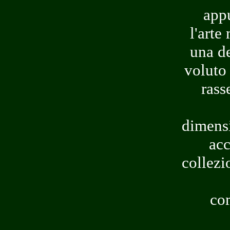
app
l'arte
una de
voluto
rass
dimensi
acc
collezi
com