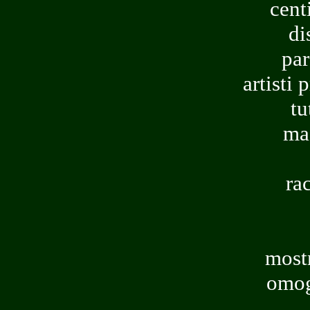
cent
di
par
artisti 
tu
mae
ra
most
omog