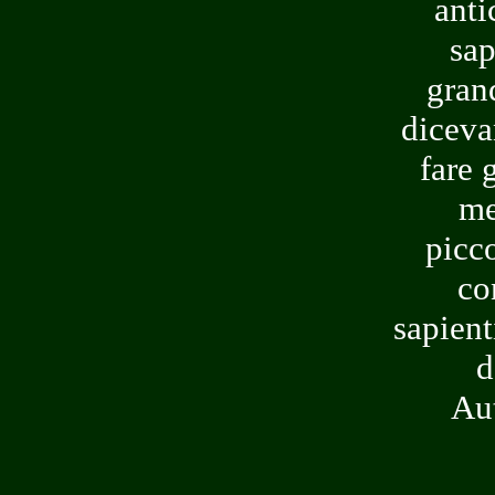
anti
sap
gran
dicevan
fare 
me
picco
co
sapient
d
Aut