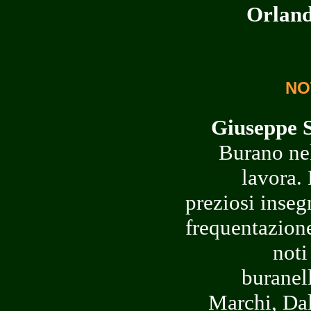
Orland
NO
Giuseppe S
Burano ne
lavora. 
preziosi inseg
frequentazione
noti
buranell
Marchi, Dal