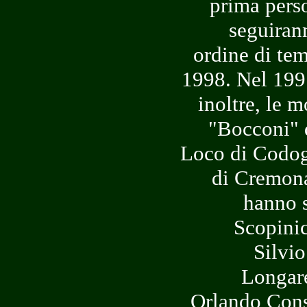
prima pers
seguirann
ordine di tem
1998. Nel 199
inoltre, le m
"Bocconi" d
Loco di Codogn
di Cremona
hanno s
Scopinic
Silvio
Longare
Orlando Cons