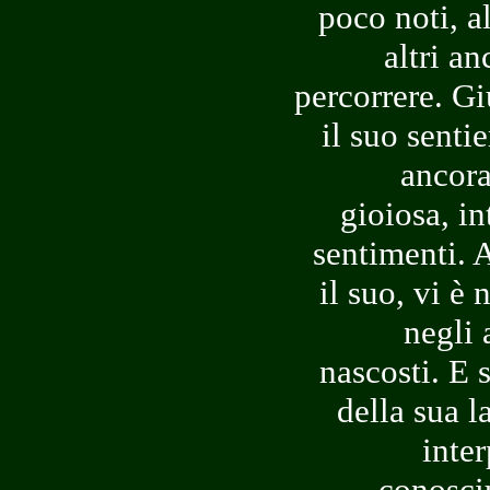
poco noti, a
altri an
percorrere. G
il suo sentie
ancora
gioiosa, in
sentimenti. A
il suo, vi è 
negli 
nascosti. E 
della sua l
inter
conosci