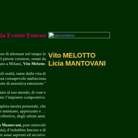
da Evento Esterno
e di alternare nel tempo le
Vito MELOTTO
l pittore veronese, ormai da
Licia MANTOVANI
tato a Milano,
Vito Melotto
.
 realtà, tratte dalla vita di
ra una consapevole malinconia
poste di autentica emozione."
iato al suo mondo, di cose e
rato l’impianto compositivo.
mpleta mostra personale, che
re ammirato, apprezzato e …
llettive, degli ultimi anni.
a Mantovani,
pure notevole
ata), d’indubbio fascino e di
 assai sapienti ed incisive.