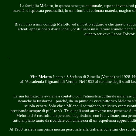
La famiglia Melotto, in questa rassegna autunnale, espone invenzioni pi
soavità, di spiccata personalità, in un trionfo di colorata materia, magico s
Bravi, bravissimi coniugi Melotto, ed il nostro augurio è che questo app
attenti appassionati d’arte locali, costituisca un ulteriore stimolo per fa
quanto scriveva Leone Tolstoi: 
Vito Melotto
è nato a S.Stefano di Zimella (Verona) nel 1928. Ha 
all’Accademia Cignaroli di Verona. Nel 1952 al termine degli studi la
La sua formazione avviene a contatto con l’atmosfera culturale milanese ch
neanche lo trasforma... poiché, da un punto di vista pittorico Melotto s’e
scuola veneta. Solo che a Milano il sottofondo realistico-espressioni
precisando sempre di più" (c.s.). "Da quegli anni attraverso una presenza di 
Melotto si è costruito un percorso degnissimo, con luci vibrate, una penn
tutto al piano tanto da ricordare con chiarezza di un’esperienza approfondita
Al 1960 risale la sua prima mostra personale alla Galleria Schettini che subit