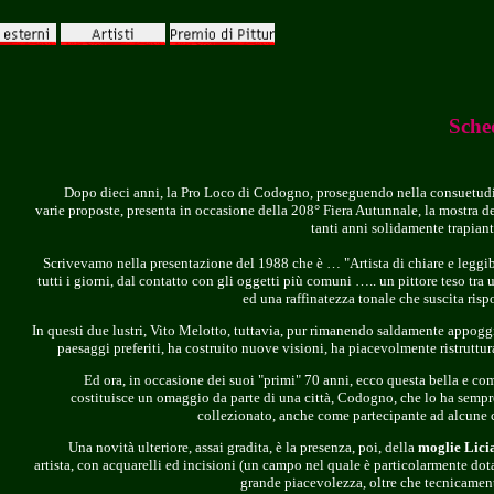
Sche
Dopo dieci anni, la Pro Loco di Codogno, proseguendo nella consuetudin
varie proposte, presenta in occasione della 208° Fiera Autunnale, la mostra de
tanti anni solidamente trapian
Scrivevamo nella presentazione del 1988 che è … "Artista di chiare e leggibili
tutti i giorni, dal contatto con gli oggetti più comuni ….. un pittore teso t
ed una raffinatezza tonale che suscita ris
In questi due lustri, Vito Melotto, tuttavia, pur rimanendo saldamente appogg
paesaggi preferiti, ha costruito nuove visioni, ha piacevolmente ristruttu
Ed ora, in occasione dei suoi "primi" 70 anni, ecco questa bella e co
costituisce un omaggio da parte di una città, Codogno, che lo ha semp
collezionato, anche come partecipante ad alcune co
Una novità ulteriore, assai gradita, è la presenza, poi, della
moglie Lici
artista, con acquarelli ed incisioni (un campo nel quale è particolarmente dot
grande piacevolezza, oltre che tecnicamente