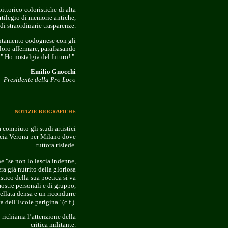
ttorico-coloristiche di alta
ortilegio di memorie antiche,
di straordinarie trasparenze.
untamento codognese con gli
r loro affermare, parafrasando
" Ho nostalgia del futuro! ".
Emilio Gnocchi
Presidente della Pro Loco
NOTIZIE BIOGRAFICHE
compiuto gli studi artistici
scia Verona per Milano dove
tuttora risiede.
e "se non lo lascia indenne,
ra già nutrito della gloriosa
stico della sua poetica si va
mostre personali e di gruppo,
ellata densa e un ricondurre
 dell’Ecole parigina" (c.f.).
o richiama l’attenzione della
critica militante.