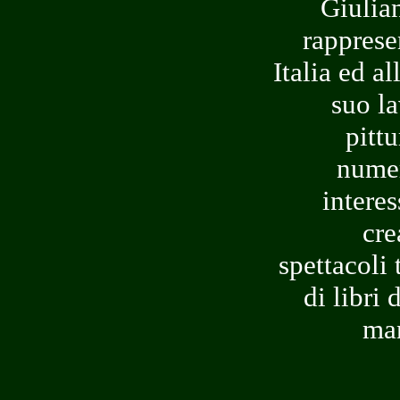
Giulia
rapprese
Italia ed al
suo la
pitt
numer
interes
cre
spettacoli 
di libri 
man