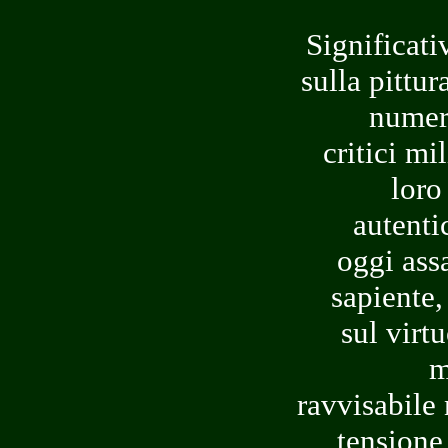
Significati
sulla pittur
numero
critici mi
loro
autenti
oggi assa
sapiente, 
sul virt
m
ravvisabile 
tensione 