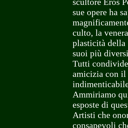
scultore Eros P
sue opere ha s
magnificamente
culto, la venera
plasticità dell
suoi più divers
Tutti condivid
amicizia con il
indimenticabil
Ammiriamo qui
esposte di ques
Artisti che onor
consapevoli ch